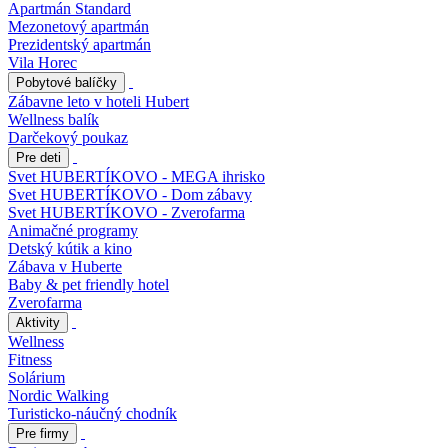
Apartmán Standard
Mezonetový apartmán
Prezidentský apartmán
Vila Horec
Pobytové balíčky
Zábavne leto v hoteli Hubert
Wellness balík
Darčekový poukaz
Pre deti
Svet HUBERTÍKOVO - MEGA ihrisko
Svet HUBERTÍKOVO - Dom zábavy
Svet HUBERTÍKOVO - Zverofarma
Animačné programy
Detský kútik a kino
Zábava v Huberte
Baby & pet friendly hotel
Zverofarma
Aktivity
Wellness
Fitness
Solárium
Nordic Walking
Turisticko-náučný chodník
Pre firmy