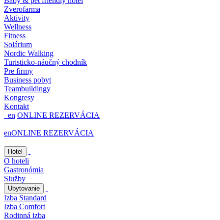
Baby & pet friendly hotel
Zverofarma
Aktivity
Wellness
Fitness
Solárium
Nordic Walking
Turisticko-náučný chodník
Pre firmy
Business pobyt
Teambuildingy
Kongresy
Kontakt
en
ONLINE REZERVÁCIA
en
ONLINE REZERVÁCIA
Hotel
O hoteli
Gastronómia
Služby
Ubytovanie
Izba Standard
Izba Comfort
Rodinná izba