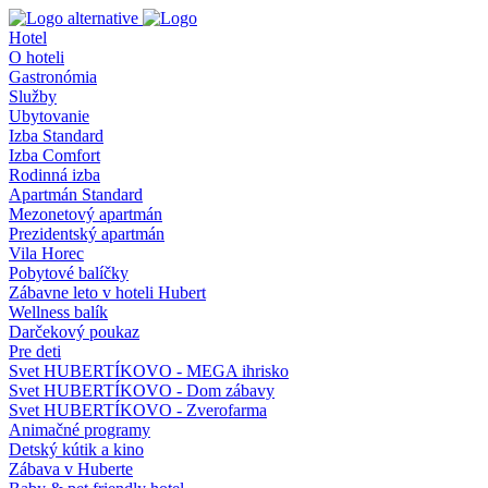
Hotel
O hoteli
Gastronómia
Služby
Ubytovanie
Izba Standard
Izba Comfort
Rodinná izba
Apartmán Standard
Mezonetový apartmán
Prezidentský apartmán
Vila Horec
Pobytové balíčky
Zábavne leto v hoteli Hubert
Wellness balík
Darčekový poukaz
Pre deti
Svet HUBERTÍKOVO - MEGA ihrisko
Svet HUBERTÍKOVO - Dom zábavy
Svet HUBERTÍKOVO - Zverofarma
Animačné programy
Detský kútik a kino
Zábava v Huberte