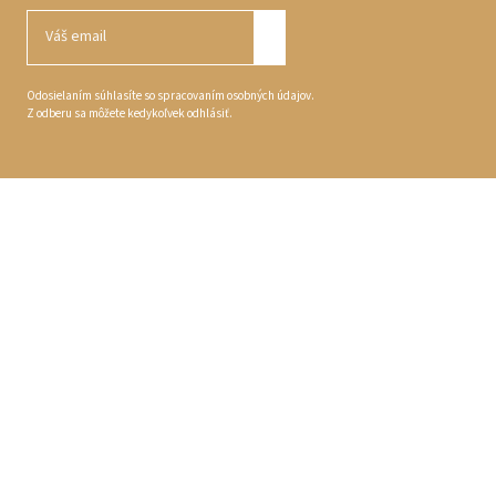
Odosielaním súhlasíte so spracovaním osobných údajov.
Z odberu sa môžete kedykoľvek odhlásiť.