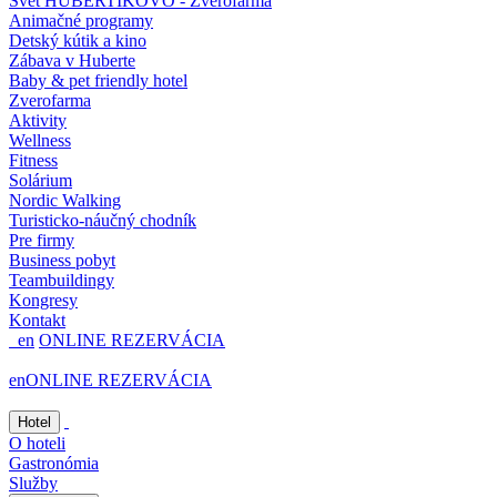
Svet HUBERTÍKOVO - Zverofarma
Animačné programy
Detský kútik a kino
Zábava v Huberte
Baby & pet friendly hotel
Zverofarma
Aktivity
Wellness
Fitness
Solárium
Nordic Walking
Turisticko-náučný chodník
Pre firmy
Business pobyt
Teambuildingy
Kongresy
Kontakt
en
ONLINE REZERVÁCIA
en
ONLINE REZERVÁCIA
Hotel
O hoteli
Gastronómia
Služby