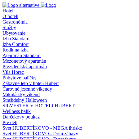
Hotel
O hoteli
Gastronómia
Služby
Ubytovanie
Izba Standard
Izba Comfort
Rodinná izba
Apartmán Standard
Mezonetový apartmán
Prezidentský apartmán
Vila Horec
Pobytové balíčky
Zábavne leto v hoteli Hubert
Čarovné jesenné víkendy
Mikulášsky víkend
Strašidelný Halloween
SILVESTER V HOTELI HUBERT
Wellness balík
Darčekový poukaz
Pre deti
Svet HUBERTÍKOVO - MEGA ihrisko
Svet HUBERTÍKOVO - Dom zábavy