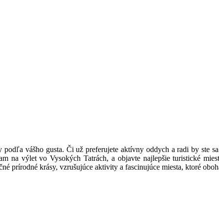
y podľa vášho gusta. Či už preferujete aktívny oddych a radi by ste sa
am na výlet vo Vysokých Tatrách, a objavte najlepšie turistické miest
né prírodné krásy, vzrušujúce aktivity a fascinujúce miesta, ktoré obo