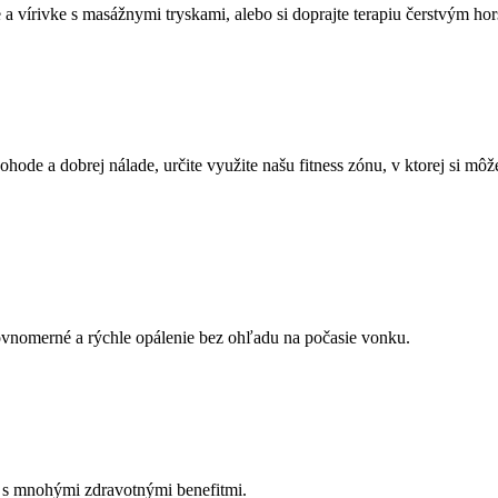
ne a vírivke s masážnymi tryskami, alebo si doprajte terapiu čerstvým
hode a dobrej nálade, určite využite našu fitness zónu, v ktorej si môže
 rovnomerné a rýchle opálenie bez ohľadu na počasie vonku.
a s mnohými zdravotnými benefitmi.