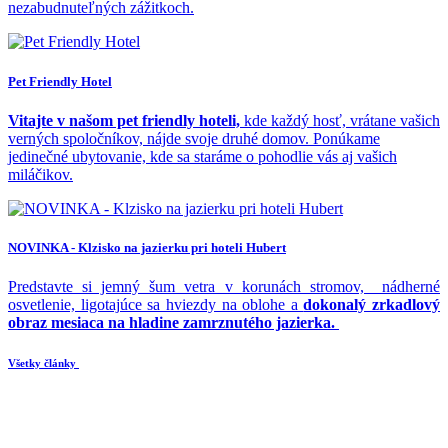
nezabudnuteľných zážitkoch.
Pet Friendly Hotel
Vitajte v našom pet friendly hoteli,
kde každý hosť, vrátane vašich
verných spoločníkov, nájde svoje druhé domov. Ponúkame
jedinečné ubytovanie, kde sa staráme o pohodlie vás aj vašich
miláčikov.
NOVINKA - Klzisko na jazierku pri hoteli Hubert
Predstavte si jemný šum vetra v korunách stromov, nádherné
osvetlenie, ligotajúce sa hviezdy na oblohe a
dokonalý zrkadlový
obraz mesiaca na hladine zamrznutého jazierka.
Všetky články