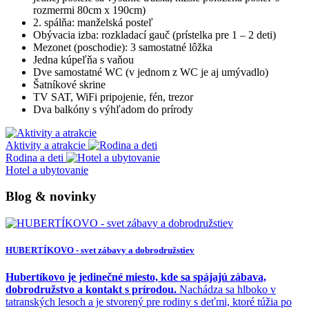
rozmermi 80cm x 190cm)
2. spálňa: manželská posteľ
Obývacia izba: rozkladací gauč (prístelka pre 1 – 2 deti)
Mezonet (poschodie): 3 samostatné lôžka
Jedna kúpeľňa s vaňou
Dve samostatné WC (v jednom z WC je aj umývadlo)
Šatníkové skrine
TV SAT, WiFi pripojenie, fén, trezor
Dva balkóny s výhľadom do prírody
Aktivity a atrakcie
Rodina a deti
Hotel a ubytovanie
Blog & novinky
HUBERTÍKOVO - svet zábavy a dobrodružstiev
Hubertíkovo je jedinečné miesto, kde sa spájajú zábava,
dobrodružstvo a kontakt s prírodou.
Nachádza sa hlboko v
tatranských lesoch a je stvorený pre rodiny s deťmi, ktoré túžia po