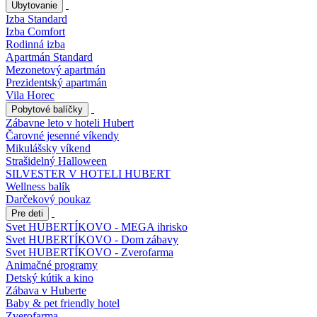
Ubytovanie
Izba Standard
Izba Comfort
Rodinná izba
Apartmán Standard
Mezonetový apartmán
Prezidentský apartmán
Vila Horec
Pobytové balíčky
Zábavne leto v hoteli Hubert
Čarovné jesenné víkendy
Mikulášsky víkend
Strašidelný Halloween
SILVESTER V HOTELI HUBERT
Wellness balík
Darčekový poukaz
Pre deti
Svet HUBERTÍKOVO - MEGA ihrisko
Svet HUBERTÍKOVO - Dom zábavy
Svet HUBERTÍKOVO - Zverofarma
Animačné programy
Detský kútik a kino
Zábava v Huberte
Baby & pet friendly hotel
Zverofarma