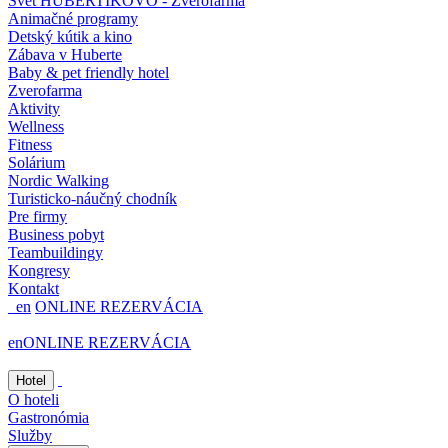
Svet HUBERTÍKOVO - Zverofarma
Animačné programy
Detský kútik a kino
Zábava v Huberte
Baby & pet friendly hotel
Zverofarma
Aktivity
Wellness
Fitness
Solárium
Nordic Walking
Turisticko-náučný chodník
Pre firmy
Business pobyt
Teambuildingy
Kongresy
Kontakt
en
ONLINE REZERVÁCIA
en
ONLINE REZERVÁCIA
Hotel
O hoteli
Gastronómia
Služby