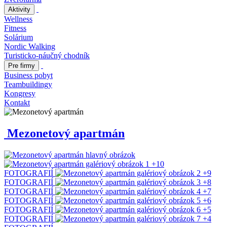
Aktivity
Wellness
Fitness
Solárium
Nordic Walking
Turisticko-náučný chodník
Pre firmy
Business pobyt
Teambuildingy
Kongresy
Kontakt
Mezonetový apartmán
+10
FOTOGRAFIÍ
+9
FOTOGRAFIÍ
+8
FOTOGRAFIÍ
+7
FOTOGRAFIÍ
+6
FOTOGRAFIÍ
+5
FOTOGRAFIÍ
+4