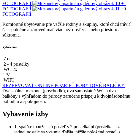
FOTOGRAFIÍ
+1
FOTOGRAFIÍ
+0
FOTOGRAFIÍ
Komfortné ubytovanie pre väčšie rodiny a skupiny, ktoré chcú tráviť
čas spoločne a zároveň mať viac než dosť vlastného priestoru a
súkromia.
Vybavenie
7
os.
2 - 4 prístelky
WC 2x
TV
WIFI
REZERVOVAŤ ONLINE
POZRIEŤ POBYTOVÉ BALÍČKY
Dve spálne, mezonet (poschodie), dva samostatné WC a dva
balkóny s výhľadom do prírody zaručene prispejú k dvojnásobnému
pohodliu a spokojnosti.
Vybavenie izby
1. spálňa: manželská posteľ s 2 prístelkami (prístelka = z
jednej postele sa vysunie ďalšia, nižšie položená posteľ s