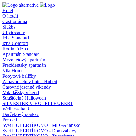
Hotel
O hoteli
Gastronómia
Služby
Ubytovanie
Izba Standard
Izba Comfort
Rodinná izba
Apartmán Standard
Mezonetový apartmán
Prezidentský apartmán
Vila Horec
Pobytové balíčky
Zábavne leto v hoteli Hubert
Čarovné jesenné víkendy
Mikulášsky víkend
Strašidelný Halloween
SILVESTER V HOTELI HUBERT
Wellness balík
Darčekový poukaz
Pre deti
Svet HUBERTÍKOVO - MEGA ihrisko
Svet HUBERTÍKOVO - Dom zábavy