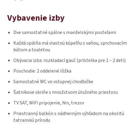
Vybavenie izby
Dve samostatné spálne s manželskými posteľami
Každá spálňa má vlastnú kúpeľňu s vaňou, sprchovacím
kútom a toaletou
Obývacia izba: rozkladací gauč (prístelka pre 1 – 2 deti)
Poschodie: 2 oddelené lôžka
Samostatné WC vo vstupnej chodbičke
Šatníkove skriňe s množstvom úložného priestoru
TV SAT, WiFi pripojenie, fén, trezor
Priestranný balkón s nádherným výhľadom na okolitú
tatranskú prírodu