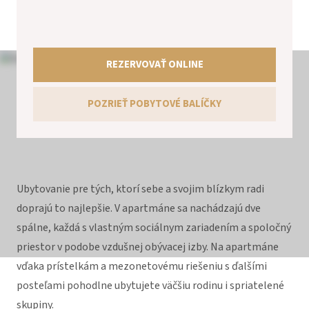
REZERVOVAŤ ONLINE
POZRIEŤ POBYTOVÉ BALÍČKY
Ubytovanie pre tých, ktorí sebe a svojim blízkym radi
doprajú to najlepšie. V apartmáne sa nachádzajú dve
spálne, každá s vlastným sociálnym zariadením a spoločný
priestor v podobe vzdušnej obývacej izby. Na apartmáne
vďaka prístelkám a mezonetovému riešeniu s ďalšími
posteľami pohodlne ubytujete väčšiu rodinu i spriatelené
skupiny.