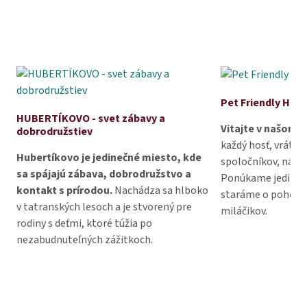
Pet Friendly Hote
HUBERTÍKOVO - svet zábavy a
Vitajte v našom pe
dobrodružstiev
každý hosť, vrátan
Hubertíkovo je jedinečné miesto, kde
spoločníkov, nájde
sa spájajú zábava, dobrodružstvo a
Ponúkame jedinečn
kontakt s prírodou.
Nachádza sa hlboko
staráme o pohodlie
v tatranských lesoch a je stvorený pre
miláčikov.
rodiny s deťmi, ktoré túžia po
nezabudnuteľných zážitkoch.