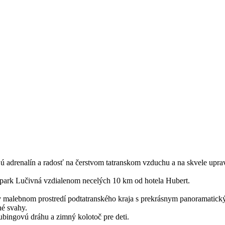
jú adrenalín a radosť na čerstvom tatranskom vzduchu a na skvele upr
park Lučivná vzdialenom necelých 10 km od hotela Hubert.
malebnom prostredí podtatranského kraja s prekrásnym panoramatic
né svahy.
tubingovú dráhu a zimný kolotoč pre deti.