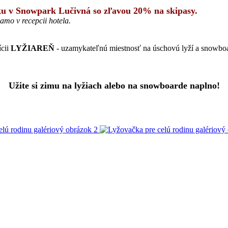
čku v Snowpark Lučivná so zľavou 20% na skipasy.
amo v recepcii hotela.
ícii
LYŽIAREŇ
- uzamykateľnú miestnosť na úschovú lyží a snowbo
Užite si zimu na lyžiach alebo na snowboarde naplno!