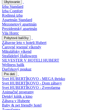
Ubytovanie
Izba Standard
Izba Comfort
Rodinná izba
Apartmán Standard
Mezonetový apartmán
Prezidentský apartmán
Vila Horec
Pobytové balíčky
Zábavne leto v hoteli Hubert
Čarovné jesenné víkendy
Mikulášsky víkend
Strašidelný Halloween
SILVESTER V HOTELI HUBERT
Wellness balík
Darčekový poukaz
Pre deti
Svet HUBERTÍKOVO - MEGA ihrisko
Svet HUBERTÍKOVO - Dom zábavy
Svet HUBERTÍKOVO - Zverofarma
Animačné programy
Detský kútik a kino
Zábava v Huberte
Baby & pet friendly hotel
Zverofarma