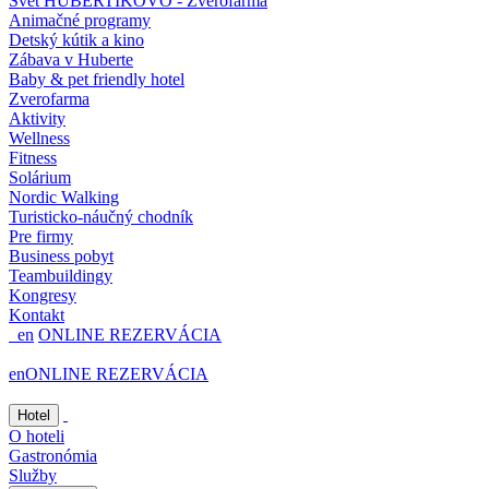
Svet HUBERTÍKOVO - Zverofarma
Animačné programy
Detský kútik a kino
Zábava v Huberte
Baby & pet friendly hotel
Zverofarma
Aktivity
Wellness
Fitness
Solárium
Nordic Walking
Turisticko-náučný chodník
Pre firmy
Business pobyt
Teambuildingy
Kongresy
Kontakt
en
ONLINE REZERVÁCIA
en
ONLINE REZERVÁCIA
Hotel
O hoteli
Gastronómia
Služby