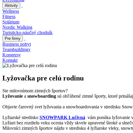
Aktivity
Wellness
Fitness
Solárium
Nordic Walking
Turisticko-náučný chodník
Pre firmy
Business pobyt
Teambuildingy
Kongresy
Kontakt
Lyžovačka pre celú rodinu
Ste milovnímom zimných športov?
Lyžovanie
a
snowboarding
sú obľúbené zimné športy, ktoré prináša
Objavte čarovný svet lyžovania a snowboardovania v stredisku Snow
Lyžiarské stredisko
SNOWPARK Lučivná
vám ponúka lyžovanie v 
Lyžiari bez rozdielu veku ocenia vždy skvele upravené široké a slneč
Milovníci zimných športov nájdu v stredisku 4 lyžiarske vleky, snow