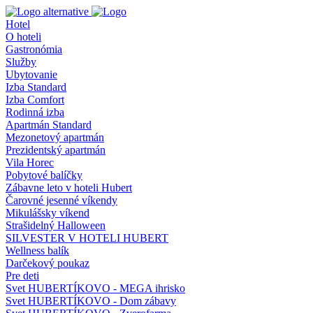
Hotel
O hoteli
Gastronómia
Služby
Ubytovanie
Izba Standard
Izba Comfort
Rodinná izba
Apartmán Standard
Mezonetový apartmán
Prezidentský apartmán
Vila Horec
Pobytové balíčky
Zábavne leto v hoteli Hubert
Čarovné jesenné víkendy
Mikulášsky víkend
Strašidelný Halloween
SILVESTER V HOTELI HUBERT
Wellness balík
Darčekový poukaz
Pre deti
Svet HUBERTÍKOVO - MEGA ihrisko
Svet HUBERTÍKOVO - Dom zábavy